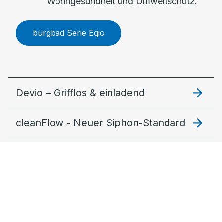
Wohngesundheit und Umweltschutz.
burgbad Serie Eqio
Devio – Grifflos & einladend
cleanFlow - Neuer Siphon-Standard
Lin20 – Modular und stimmig
Fiumo 2.0: Filigran & lebendig
MagicTwist – Der