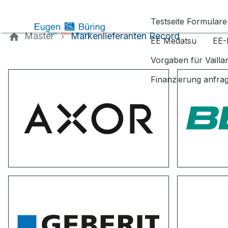
Kontaktieren Sie uns
Testseite Formulare
Master
Markenlieferanten Record
EE Medatsu
EE-
Vorgaben für Vaill
Finanzierung anfra