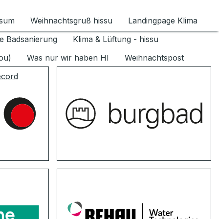
ssum
Weihnachtsgruß hissu
Landingpage Klima
ür Datenschutz 1.6.2026 umschalten
e Badsanierung
Klima & Lüftung - hissu
jou)
Was nur wir haben HI
Weihnachtspost
ecord