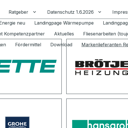
Ratgeber
Datenschutz 1.6.2026
Impre
Untermenü für Ratgeber umschalten
Untermenü f
Energie neu
Landingpage Wärmepumpe
Landingpag
ant Kompetenzpartner
Aktuelles
Fliesenarbeiten (tou
gen
Fördermittel
Download
Markenlieferanten R