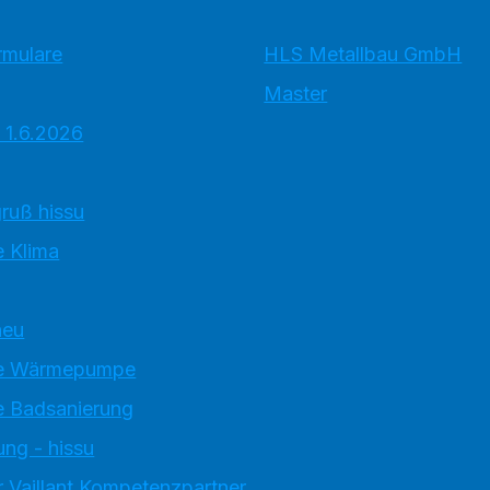
rmulare
HLS Metallbau GmbH
Master
 1.6.2026
ruß hissu
 Klima
neu
e Wärmepumpe
 Badsanierung
ung - hissu
 Vaillant Kompetenzpartner