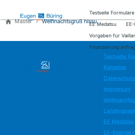
Kontaktieren Sie uns
Testseite Formulare
Master
Weihnachtsgruß hissu
EE Medatsu
EE-
Vorgaben für Vaill
Finanzierung anfra
Testseite Fo
Ratgeber
Datenschutz
Impressum
Weihnachtsg
Landingpage
EE Medatsu
EE-Energie 