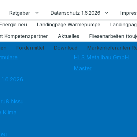
Ratgeber
Datenschutz 1.6.2026
Impre
Untermenü für Ratgeber umschalten
Untermenü f
Energie neu
Landingpage Wärmepumpe
Landingpag
ant Kompetenzpartner
Aktuelles
Fliesenarbeiten (tou
gen
Fördermittel
Download
Markenlieferanten R
rmulare
HLS Metallbau GmbH
Master
 1.6.2026
ruß hissu
 Klima
neu