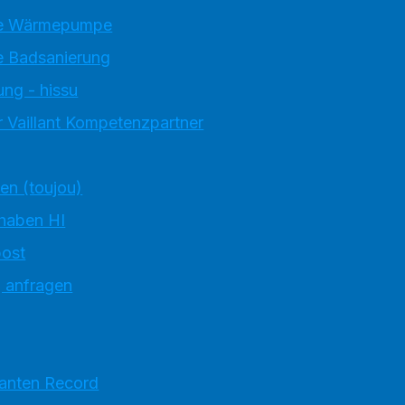
e Wärmepumpe
 Badsanierung
ung - hissu
 Vaillant Kompetenzpartner
ten (toujou)
 haben HI
ost
g anfragen
ranten Record