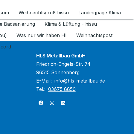
ssum
Weihnachtsgruß hissu
Landingpage Klima
ür Datenschutz 1.6.2026 umschalten
e Badsanierung
Klima & Lüftung - hissu
jou)
Was nur wir haben HI
Weihnachtspost
ecord
HLS Metallbau GmbH
Friedrich-Engels-Str. 74
96515 Sonnenberg
E-Mail:
info@hls-metallbau.de
Tel.:
03675 8850