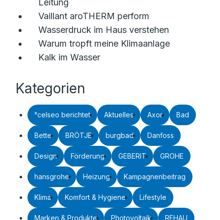
Leitung
Vaillant aroTHERM perform
Wasserdruck im Haus verstehen
Warum tropft meine Klimaanlage
Kalk im Wasser
Kategorien
°celseo berichtet
Aktuelles
Axor
Bad
Bette
BRÖTJE
burgbad
Danfoss
Design
Förderung
GEBERIT
GROHE
hansgrohe
Heizung
Kampagnenbeitrag
Klima
Komfort & Hygiene
Lifestyle
Marken & Produkte
Photovoltaik
REHAU