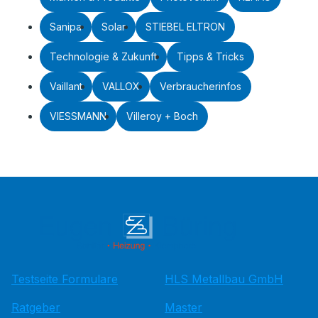
Sanipa
Solar
STIEBEL ELTRON
Technologie & Zukunft
Tipps & Tricks
Vaillant
VALLOX
Verbraucherinfos
VIESSMANN
Villeroy + Boch
Testseite Formulare
HLS Metallbau GmbH
Ratgeber
Master