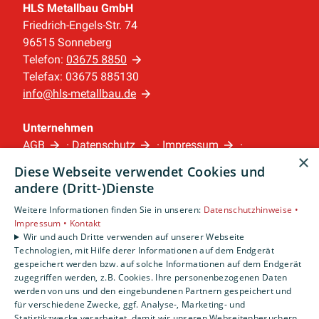
HLS Metallbau GmbH
Friedrich-Engels-Str. 74
96515 Sonneberg
Telefon:
03675 8850
Telefax: 03675 885130
info@hls-metallbau.de
Unternehmen
AGB
·
Datenschutz
·
Impressum
·
×
Barrierefreiheitserklärung
Diese Webseite verwendet Cookies und
andere (Dritt-)Dienste
Leistungen
Weitere Informationen finden Sie in unseren:
Datenschutzhinweise •
Privatkunden
Impressum •
Kontakt
Gewerbekunden
Wir und auch Dritte verwenden auf unserer Webseite
Technologien, mit Hilfe derer Informationen auf dem Endgerät
Karriere
gespeichert werden bzw. auf solche Informationen auf dem Endgerät
Unternehmen
zugegriffen werden, z.B. Cookies. Ihre personenbezogenen Daten
werden von uns und den eingebundenen Partnern gespeichert und
Standorte
für verschiedene Zwecke, ggf. Analyse-, Marketing- und
Statistikzwecke verarbeitet, damit wir unseren Webseitenbesuchern