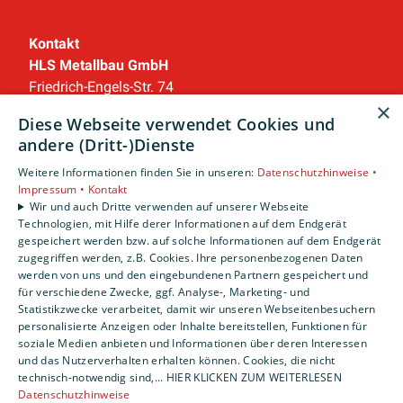
Kontakt
HLS Metallbau GmbH
Friedrich-Engels-Str. 74
×
96515 Sonneberg
Diese Webseite verwendet Cookies und
Telefon:
03675 8850
andere (Dritt-)Dienste
Telefax: 03675 885130
Weitere Informationen finden Sie in unseren:
info@hls-metallbau.de
Datenschutzhinweise •
Impressum •
Kontakt
Wir und auch Dritte verwenden auf unserer Webseite
Unternehmen
Technologien, mit Hilfe derer Informationen auf dem Endgerät
AGB
·
Datenschutz
·
Impressum
·
gespeichert werden bzw. auf solche Informationen auf dem Endgerät
zugegriffen werden, z.B. Cookies. Ihre personenbezogenen Daten
Barrierefreiheitserklärung
werden von uns und den eingebundenen Partnern gespeichert und
für verschiedene Zwecke, ggf. Analyse-, Marketing- und
Statistikzwecke verarbeitet, damit wir unseren Webseitenbesuchern
Leistungen
personalisierte Anzeigen oder Inhalte bereitstellen, Funktionen für
Privatkunden
soziale Medien anbieten und Informationen über deren Interessen
Gewerbekunden
und das Nutzerverhalten erhalten können. Cookies, die nicht
Karriere
technisch-notwendig sind,... HIER KLICKEN ZUM WEITERLESEN
Datenschutzhinweise
Unternehmen