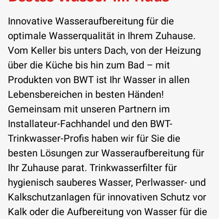
Wäsche bemerkbar. Die Wasserhärte in
Ein Verlust von 5 % des
Deutschland variiert je nach Region,
Innovative Wasseraufbereitung für die
Heizungswassers pro Jahr wird hierbei
und abhängig von der lokalen
optimale Wasserqualität in Ihrem Zuhause.
als normal angesehen. Mit der AQA
Wasserhärte bieten sich für alle
Vom Keller bis unters Dach, von der Heizung
therm HWG befinden sich
Härtebereiche verschiedene Lösungen
über die Küche bis hin zum Bad – mit
Heizungsbauer und Kunden auf der
an. Deshalb gilt es, im ersten Schritt
Produkten von BWT ist Ihr Wasser in allen
sicheren Seite.
herauszufinden, wie weich oder hart Ihr
Lebensbereichen in besten Händen!
Wasser tatsächlich ist.
Gemeinsam mit unseren Partnern im
Installateur-Fachhandel und den BWT-
ERFAHREN SIE MEHR
Trinkwasser-Profis haben wir für Sie die
ERFAHREN SIE MEHR
besten Lösungen zur Wasseraufbereitung für
Ihr Zuhause parat. Trinkwasserfilter für
hygienisch sauberes Wasser, Perlwasser- und
Kalkschutzanlagen für innovativen Schutz vor
Kalk oder die Aufbereitung von Wasser für die