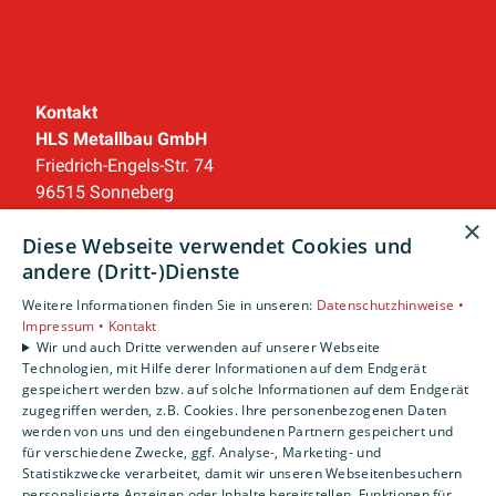
Kontakt
HLS Metallbau GmbH
Friedrich-Engels-Str. 74
96515 Sonneberg
Telefon:
03675 8850
×
Diese Webseite verwendet Cookies und
Telefax: 03675 885130
andere (Dritt-)Dienste
info@hls-metallbau.de
Weitere Informationen finden Sie in unseren:
Datenschutzhinweise •
Unternehmen
Impressum •
Kontakt
Wir und auch Dritte verwenden auf unserer Webseite
AGB
·
Datenschutz
·
Impressum
·
Technologien, mit Hilfe derer Informationen auf dem Endgerät
Barrierefreiheitserklärung
gespeichert werden bzw. auf solche Informationen auf dem Endgerät
zugegriffen werden, z.B. Cookies. Ihre personenbezogenen Daten
werden von uns und den eingebundenen Partnern gespeichert und
Leistungen
für verschiedene Zwecke, ggf. Analyse-, Marketing- und
Privatkunden
Statistikzwecke verarbeitet, damit wir unseren Webseitenbesuchern
Gewerbekunden
personalisierte Anzeigen oder Inhalte bereitstellen, Funktionen für