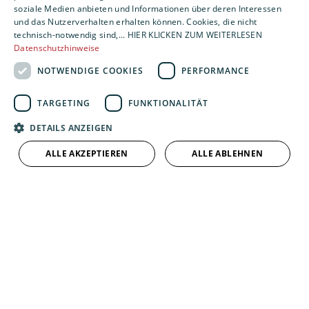
soziale Medien anbieten und Informationen über deren Interessen
und das Nutzerverhalten erhalten können. Cookies, die nicht
JETZT KONTAKT AUFNEHMEN!
technisch-notwendig sind,... HIER KLICKEN ZUM WEITERLESEN
Datenschutzhinweise
NOTWENDIGE COOKIES
PERFORMANCE
TARGETING
FUNKTIONALITÄT
Kundendienst
DETAILS ANZEIGEN
Unser Kundendienst bietet unter anderem schnelle
ALLE AKZEPTIEREN
ALLE ABLEHNEN
Reparaturen und gründliche Wartungen.
WEITERLESEN
Kundendienst anfragen
Einfach Problem beschreiben, Daten und Bilder
hochladen – wir melden uns bei Ihnen!