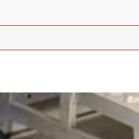
d sanieren Sanitäranlagen
für
. Besonders im
gewerblichen,
r
, wie Restaurants oder Büros, sind
. Unsere Installateure, Monteure und
für industrielle und gewerbliche
derungen an Funktionalität und Hygiene
 und Hotellerie
legen nicht nur Wert