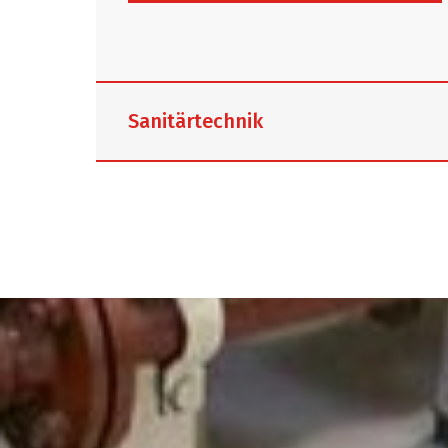
Sanitärtechnik
Wir
planen, installieren, warten un
verschiedene Anwendungsbereiche
industriellen und öffentlichen Sekto
spezielle Anforderungen zu erfüllen
Techniker bieten
flexible Lösungen 
Anwendungen
, um den hohen Anfor
gerecht zu werden. Die
Gastronomie