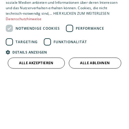
soziale Medien anbieten und Informationen über deren Interessen
und das Nutzerverhalten erhalten können. Cookies, die nicht
technisch-notwendig sind,... HIER KLICKEN ZUM WEITERLESEN
Direkte Zuschüsse
Datenschutzhinweise
NOTWENDIGE COOKIES
PERFORMANCE
Förderdarlehen
TARGETING
FUNKTIONALITÄT
DETAILS ANZEIGEN
Förderdarlehen mit
ALLE AKZEPTIEREN
ALLE ABLEHNEN
Tilgungszuschuss
Direkte Zuschüsse bieten eine sichere
In Deutschland stehen Ihnen
Basis für Ihre Finanzierung und sind