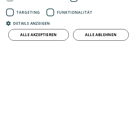
TARGETING
FUNKTIONALITÄT
DETAILS ANZEIGEN
Kontakt
HLS Metallbau GmbH
ALLE AKZEPTIEREN
ALLE ABLEHNEN
Friedrich-Engels-Str. 74
96515 Sonneberg
Telefon:
03675 8850
Telefax: 03675 885130
info@hls-metallbau.de
Unternehmen
AGB
·
Datenschutz
·
Impressum
·
Barrierefreiheitserklärung
Leistungen
Privatkunden
Gewerbekunden