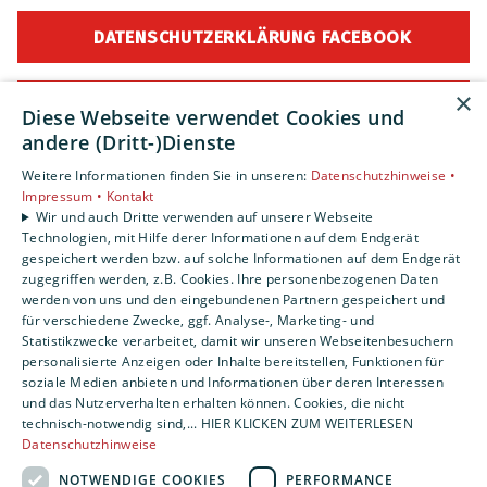
DATENSCHUTZERKLÄRUNG FACEBOOK
×
ATENSCHUTZERKLÄRUNG YOUTUBE
Diese Webseite verwendet Cookies und
andere (Dritt-)Dienste
DATENSCHUTZBELEHRUNG BEWERBER
Weitere Informationen finden Sie in unseren:
Datenschutzhinweise •
Impressum •
Kontakt
Wir und auch Dritte verwenden auf unserer Webseite
ALLGEMEINE DATENSCHUTZBELEHRUNG
Technologien, mit Hilfe derer Informationen auf dem Endgerät
gespeichert werden bzw. auf solche Informationen auf dem Endgerät
zugegriffen werden, z.B. Cookies. Ihre personenbezogenen Daten
werden von uns und den eingebundenen Partnern gespeichert und
für verschiedene Zwecke, ggf. Analyse-, Marketing- und
Impressum
|
Datenschutz
Statistikzwecke verarbeitet, damit wir unseren Webseitenbesuchern
personalisierte Anzeigen oder Inhalte bereitstellen, Funktionen für
soziale Medien anbieten und Informationen über deren Interessen
und das Nutzerverhalten erhalten können. Cookies, die nicht
technisch-notwendig sind,... HIER KLICKEN ZUM WEITERLESEN
Datenschutzhinweise
NOTWENDIGE COOKIES
PERFORMANCE