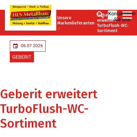
Kontaktieren
Geberit
HLS
Unsere
Sie uns
Unternehmen
erweitert
Metallbau
Markenlieferanten
TurboFlush-WC-
GmbH
Sortiment
06.07.2026
GEBERIT
Geberit erweitert
TurboFlush-WC-
Sortiment