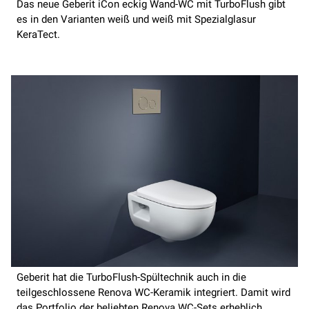
Das neue Geberit iCon eckig Wand-WC mit TurboFlush gibt
es in den Varianten weiß und weiß mit Spezialglasur
KeraTect.
Geberit hat die TurboFlush-Spültechnik auch in die
teilgeschlossene Renova WC-Keramik integriert. Damit wird
das Portfolio der beliebten Renova WC-Sets erheblich