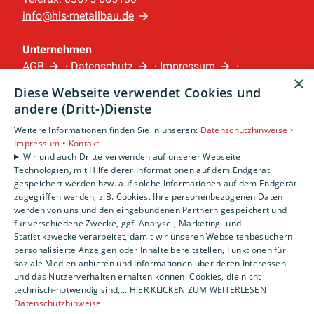
info@hls-metallbau.de
Unternehmen
AGB
·
Datenschutz
·
Impressum
·
×
Barrierefreiheitserklärung
Diese Webseite verwendet Cookies und
andere (Dritt-)Dienste
Leistungen
Weitere Informationen finden Sie in unseren:
Datenschutzhinweise •
Privatkunden
Impressum •
Kontakt
Gewerbekunden
Wir und auch Dritte verwenden auf unserer Webseite
Technologien, mit Hilfe derer Informationen auf dem Endgerät
Karriere
gespeichert werden bzw. auf solche Informationen auf dem Endgerät
Unternehmen
zugegriffen werden, z.B. Cookies. Ihre personenbezogenen Daten
werden von uns und den eingebundenen Partnern gespeichert und
Standorte
für verschiedene Zwecke, ggf. Analyse-, Marketing- und
Statistikzwecke verarbeitet, damit wir unseren Webseitenbesuchern
Sonneberg
personalisierte Anzeigen oder Inhalte bereitstellen, Funktionen für
soziale Medien anbieten und Informationen über deren Interessen
und das Nutzerverhalten erhalten können. Cookies, die nicht
technisch-notwendig sind,... HIER KLICKEN ZUM WEITERLESEN
Datenschutzhinweise