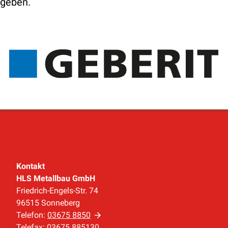
geben.
Kontakt
HLS Metallbau GmbH
Friedrich-Engels-Str. 74
96515 Sonneberg
Telefon:
03675 8850
Telefax: 03675 885130