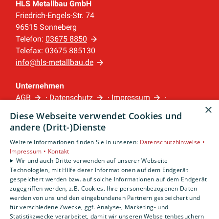
HLS Metallbau GmbH
Friedrich-Engels-Str. 74
96515 Sonneberg
Telefon:
03675 8850
Telefax: 03675 885130
info@hls-metallbau.de
Unternehmen
AGB
·
Datenschutz
·
Impressum
·
×
Barrierefreiheitserklärung
Diese Webseite verwendet Cookies und
andere (Dritt-)Dienste
Leistungen
Weitere Informationen finden Sie in unseren:
Datenschutzhinweise •
Privatkunden
Impressum •
Kontakt
Gewerbekunden
Wir und auch Dritte verwenden auf unserer Webseite
Technologien, mit Hilfe derer Informationen auf dem Endgerät
Karriere
gespeichert werden bzw. auf solche Informationen auf dem Endgerät
Unternehmen
zugegriffen werden, z.B. Cookies. Ihre personenbezogenen Daten
werden von uns und den eingebundenen Partnern gespeichert und
Standorte
für verschiedene Zwecke, ggf. Analyse-, Marketing- und
Statistikzwecke verarbeitet, damit wir unseren Webseitenbesuchern
Sonneberg