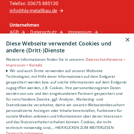
Telefax: 03675 885130
info@hls-metallbau.de
Unternehmen
AGB
·
Datenschutz
·
Impressum
·
×
Barrierefreiheitserklärung
Diese Webseite verwendet Cookies und
andere (Dritt-)Dienste
Leistungen
Weitere Informationen finden Sie in unseren:
Datenschutzhinweise •
Privatkunden
Impressum •
Kontakt
Gewerbekunden
Wir und auch Dritte verwenden auf unserer Webseite
Technologien, mit Hilfe derer Informationen auf dem Endgerät
Karriere
gespeichert werden bzw. auf solche Informationen auf dem Endgerät
Unternehmen
zugegriffen werden, z.B. Cookies. Ihre personenbezogenen Daten
werden von uns und den eingebundenen Partnern gespeichert und
Standorte
für verschiedene Zwecke, ggf. Analyse-, Marketing- und
Statistikzwecke verarbeitet, damit wir unseren Webseitenbesuchern
Sonneberg
personalisierte Anzeigen oder Inhalte bereitstellen, Funktionen für
soziale Medien anbieten und Informationen über deren Interessen
und das Nutzerverhalten erhalten können. Cookies, die nicht
technisch-notwendig sind,... HIER KLICKEN ZUM WEITERLESEN
Datenschutzhinweise