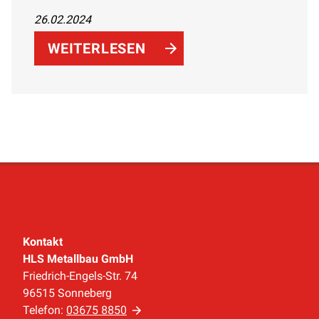
harmonische Farben Ihr Badezimmer in
26.02.2024
eine entspannende Oase verwandeln
können. Erfahren Sie mehr über den
WEITERLESEN
Trend zu nachhaltiger Gestaltung und
biophile Designansätze.
Kontakt
HLS Metallbau GmbH
Friedrich-Engels-Str. 74
96515 Sonneberg
Telefon:
03675 8850