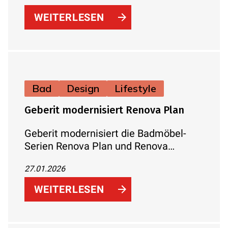
WEITERLESEN
Bad
Design
Lifestyle
Geberit modernisiert Renova Plan
Geberit modernisiert die Badmöbel-
Serien Renova Plan und Renova
Compact: frisches Design, mehr
27.01.2026
Stauraum, attraktive Farben und
einfache Montage – ideal für private
WEITERLESEN
Bäder und professionelle Projekte.