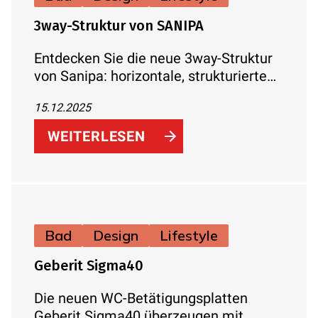
3way-Struktur von SANIPA
Entdecken Sie die neue 3way-Struktur
von Sanipa: horizontale, strukturierte
Fronten, Push-to-Open-Funktion und
15.12.2025
hochwertige Materialien für stilvolle
Badmöbel.
WEITERLESEN
Bad
Design
Lifestyle
Geberit Sigma40
Die neuen WC-Betätigungsplatten
Geberit Sigma40 überzeugen mit