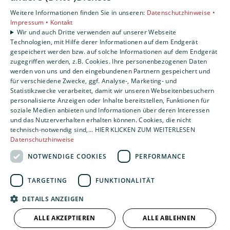
Leistungen
Weitere Informationen finden Sie in unseren:
Datenschutzhinweise •
Privatkunden
Impressum •
Kontakt
Gewerbekunden
Wir und auch Dritte verwenden auf unserer Webseite
Technologien, mit Hilfe derer Informationen auf dem Endgerät
Karriere
gespeichert werden bzw. auf solche Informationen auf dem Endgerät
Unternehmen
zugegriffen werden, z.B. Cookies. Ihre personenbezogenen Daten
werden von uns und den eingebundenen Partnern gespeichert und
Standorte
für verschiedene Zwecke, ggf. Analyse-, Marketing- und
Statistikzwecke verarbeitet, damit wir unseren Webseitenbesuchern
Sonneberg
personalisierte Anzeigen oder Inhalte bereitstellen, Funktionen für
soziale Medien anbieten und Informationen über deren Interessen
und das Nutzerverhalten erhalten können. Cookies, die nicht
technisch-notwendig sind,... HIER KLICKEN ZUM WEITERLESEN
Datenschutzhinweise
NOTWENDIGE COOKIES
PERFORMANCE
TARGETING
FUNKTIONALITÄT
DETAILS ANZEIGEN
ALLE AKZEPTIEREN
ALLE ABLEHNEN