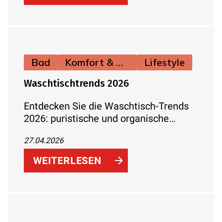
von samtigen Oberflächen über
natürliche Farbtöne bis hin zu
metallischen Finishes.
Bad
Komfort & Hygiene
Lifestyle
Waschtischtrends 2026
Entdecken Sie die Waschtisch-Trends
2026: puristische und organische
Formen, moderne Materialien, cleverer
27.04.2026
Stauraum und passende Armaturen für
ein stilvolles, funktionales Bad.
WEITERLESEN