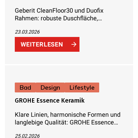
Geberit CleanFloor30 und Duofix
Rahmen: robuste Duschfläche,
vormontiertes Dichtvlies, hohe
23.03.2026
Stabilität und klare Gewerketrennung
für effiziente Duschmontage.
WEITERLESEN
Bad
Design
Lifestyle
GROHE Essence Keramik
Klare Linien, harmonische Formen und
langlebige Qualität: GROHE Essence
Keramik verbindet minimalistisches
25.02.2026
Design mit innovativen Features.