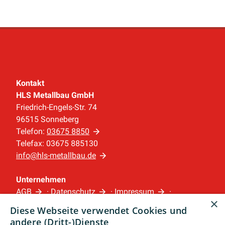
Kontakt
HLS Metallbau GmbH
Friedrich-Engels-Str. 74
96515 Sonneberg
Telefon:
03675 8850
Telefax: 03675 885130
info@hls-metallbau.de
Unternehmen
AGB
·
Datenschutz
·
Impressum
·
×
Barrierefreiheitserklärung
Diese Webseite verwendet Cookies und
andere (Dritt-)Dienste