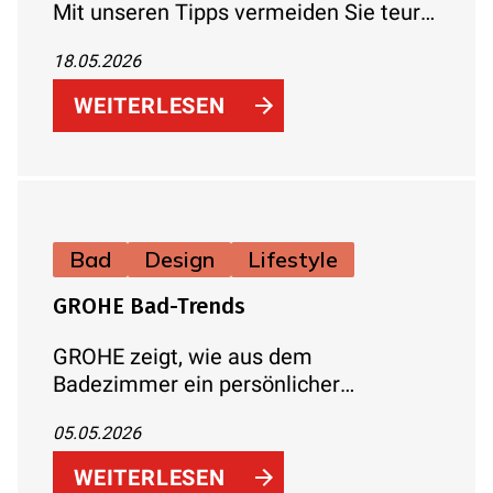
Mit unseren Tipps vermeiden Sie teure
Fehler. Erfahren Sie, wo Sie investieren
18.05.2026
sollten und wo Sie clever sparen
können.
WEITERLESEN
Bad
Design
Lifestyle
GROHE Bad-Trends
GROHE zeigt, wie aus dem
Badezimmer ein persönlicher
Rückzugsort wird. Die Bad-Trends 2026
05.05.2026
stellen Harmonie, Individualität und
sinnliches Erleben in den Mittelpunkt –
WEITERLESEN