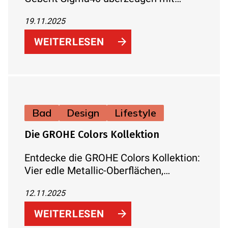
flachem Slim-Design, exklusiven
19.11.2025
Materialien, Farbtönen und perfekter
Reinigungsfreundlichkeit – ideal für
WEITERLESEN
Interior Design Liebhaber
Bad
Design
Lifestyle
Die GROHE Colors Kollektion
Entdecke die GROHE Colors Kollektion:
Vier edle Metallic-Oberflächen,
moderne Farbvielfalt und langlebige
12.11.2025
PVD-Technologie. Für ein Bad, das
Design, Qualität und Individualität
WEITERLESEN
vereint.