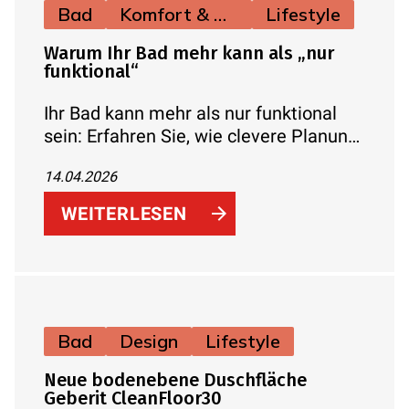
Bad
Komfort & Hygiene
Lifestyle
Warum Ihr Bad mehr kann als „nur
funktional“
Ihr Bad kann mehr als nur funktional
sein: Erfahren Sie, wie clevere Planung,
Stauraum, Licht und moderne Technik
14.04.2026
aus dem Badezimmer eine
komfortable Wohlfühlzone für jeden
WEITERLESEN
Tag machen.
Bad
Design
Lifestyle
Neue bodenebene Duschfläche
Geberit CleanFloor30