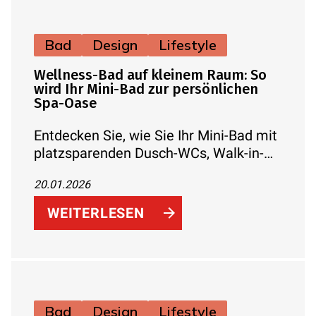
Bad
Design
Lifestyle
Wellness-Bad auf kleinem Raum: So
wird Ihr Mini-Bad zur persönlichen
Spa-Oase
Entdecken Sie, wie Sie Ihr Mini-Bad mit
platzsparenden Dusch-WCs, Walk-in-
Duschen, cleverem Stauraum,
20.01.2026
stimmungsvoller Beleuchtung, Musik
und Düften in eine echte Spa-Oase
WEITERLESEN
verwandeln.
Bad
Design
Lifestyle