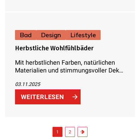
Bad
Design
Lifestyle
Herbstliche Wohlfühlbäder
Mit herbstlichen Farben, natürlichen
Materialien und stimmungsvoller Deko
wird aus jedem Badezimmer eine
03.11.2025
gemütliche Wohlfühloase.
WEITERLESEN
1
2