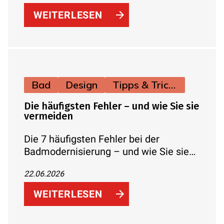
einfach erklärt.
WEITERLESEN
Bad
Design
Tipps & Tricks
Die häufigsten Fehler – und wie Sie sie
vermeiden
Die 7 häufigsten Fehler bei der
Badmodernisierung – und wie Sie sie
mit guter Planung, dem richtigen
22.06.2026
Handwerker und verfügbaren
Förderungen von Anfang an vermeiden.
WEITERLESEN