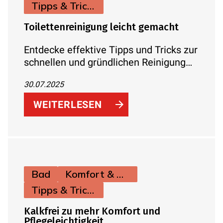
Tipps & Tricks
Toilettenreinigung leicht gemacht
Entdecke effektive Tipps und Tricks zur
schnellen und gründlichen Reinigung
deiner Toilette. So bleibt dein
30.07.2025
Badezimmer sauber, hygienisch und
frisch – Tag für Tag!
WEITERLESEN
Bad
Komfort & Hygiene
Tipps & Tricks
Kalkfrei zu mehr Komfort und
Pflegeleichtigkeit