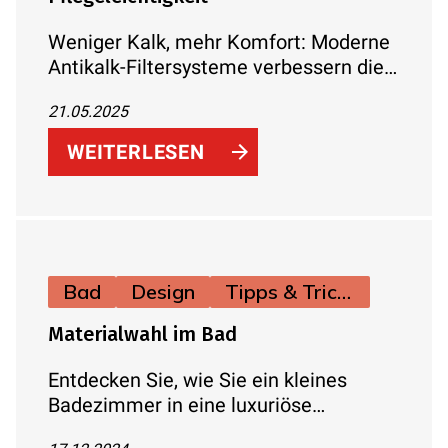
Weniger Kalk, mehr Komfort: Moderne
Antikalk-Filtersysteme verbessern die
Wasserqualität im Badezimmer,
21.05.2025
reduzieren Kalkablagerungen und
erleichtern die Reinigung. Schützen Sie
WEITERLESEN
Ihre Armaturen und Badflächen effektiv
vor Kalk – für ein gepflegtes und
hygienisches Badezimmer.
Bad
Design
Tipps & Tricks
Materialwahl im Bad
Entdecken Sie, wie Sie ein kleines
Badezimmer in eine luxuriöse
Wellness-Oase verwandeln können. Mit