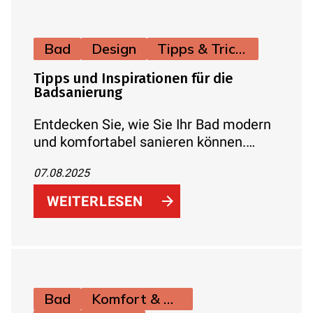
Farbakzenten
Bad
Design
Tipps & Tricks
Tipps und Inspirationen für die
Badsanierung
Entdecken Sie, wie Sie Ihr Bad modern
und komfortabel sanieren können.
Erfahren Sie alles über Planung,
07.08.2025
Design, innovative Technik und kreative
Ideen für Ihre individuelle
WEITERLESEN
Wohlfühloase.
Bad
Komfort & Hygiene