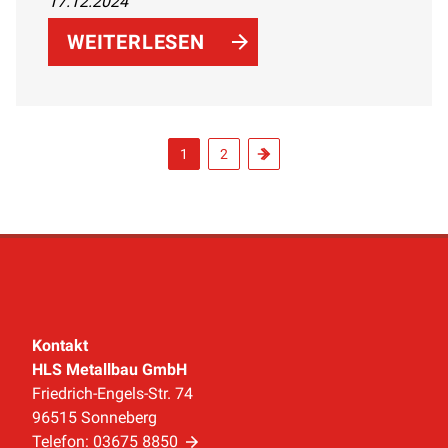
17.12.2024
optischen Tricks, platzsparenden
Möbeln, innovativen Technologien und
WEITERLESEN
stilvollen Akzenten maximieren Sie den
verfügbaren Raum und schaffen eine
funktionale und ästhetische
Wohlfühlatmosphäre.
1
2
Kontakt
HLS Metallbau GmbH
Friedrich-Engels-Str. 74
96515 Sonneberg
Telefon:
03675 8850