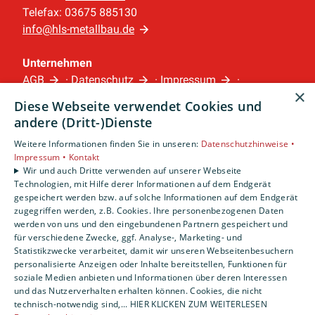
Telefax: 03675 885130
info@hls-metallbau.de
Unternehmen
AGB
·
Datenschutz
·
Impressum
·
×
Barrierefreiheitserklärung
Diese Webseite verwendet Cookies und
andere (Dritt-)Dienste
Leistungen
Weitere Informationen finden Sie in unseren:
Datenschutzhinweise •
Privatkunden
Impressum •
Kontakt
Gewerbekunden
Wir und auch Dritte verwenden auf unserer Webseite
Technologien, mit Hilfe derer Informationen auf dem Endgerät
Karriere
gespeichert werden bzw. auf solche Informationen auf dem Endgerät
Unternehmen
zugegriffen werden, z.B. Cookies. Ihre personenbezogenen Daten
werden von uns und den eingebundenen Partnern gespeichert und
Standorte
für verschiedene Zwecke, ggf. Analyse-, Marketing- und
Statistikzwecke verarbeitet, damit wir unseren Webseitenbesuchern
Sonneberg
personalisierte Anzeigen oder Inhalte bereitstellen, Funktionen für
soziale Medien anbieten und Informationen über deren Interessen
und das Nutzerverhalten erhalten können. Cookies, die nicht
technisch-notwendig sind,... HIER KLICKEN ZUM WEITERLESEN