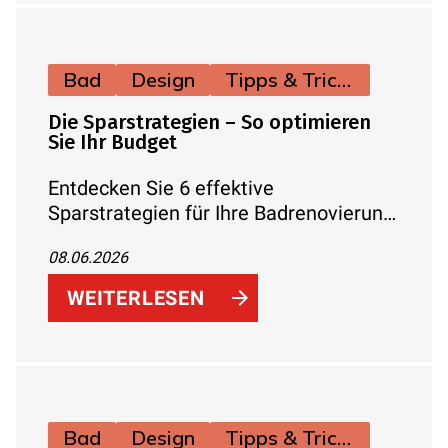
Bad
Design
Tipps & Tricks
Die Sparstrategien – So optimieren
Sie Ihr Budget
Entdecken Sie 6 effektive
Sparstrategien für Ihre Badrenovierung
– von phasenweiser Umsetzung über
08.06.2026
Fördermittel bis hin zu Eigenleistung.
So holen Sie das Maximum aus Ihrem
WEITERLESEN
Budget heraus.
Bad
Design
Tipps & Tricks