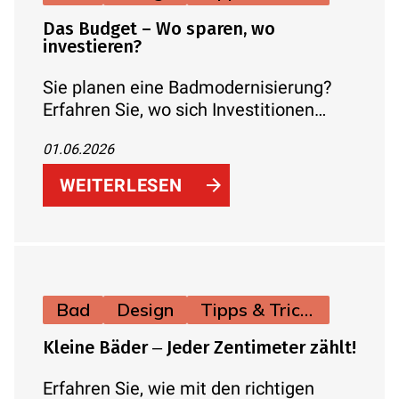
Das Budget – Wo sparen, wo
investieren?
Sie planen eine Badmodernisierung?
Erfahren Sie, wo sich Investitionen
wirklich lohnen (Abdichtung,
01.06.2026
Installation, Lüftung) und an welchen
Stellen Sie clever sparen können –
WEITERLESEN
inklusive Kostenrichtwerten.
Bad
Design
Tipps & Tricks
Kleine Bäder ‒ Jeder Zentimeter zählt!
Erfahren Sie, wie mit den richtigen