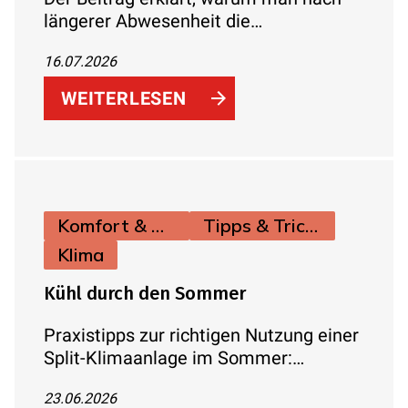
längerer Abwesenheit die
Wasserleitungen durchspülen sollte
16.07.2026
und wie man Legionellenrisiken einfach
reduziert.
WEITERLESEN
Komfort & Hygiene
Tipps & Tricks
Klima
Kühl durch den Sommer
Praxistipps zur richtigen Nutzung einer
Split-Klimaanlage im Sommer:
Temperatur, Verbrauch,
23.06.2026
Lüftungsverhalten und Effizienzklassen