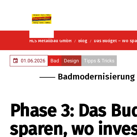
HLS Metallbau GmbH
Blog
Das Budget – Wo spar
01.06.2026
Bad
Design
Tipps & Tricks
⸺ Badmodernisierung 
Phase 3: Das Bu
sparen, wo inves