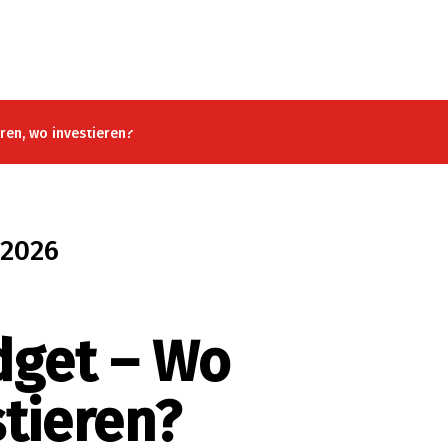
en, wo investieren?
2026
dget – Wo
tieren?