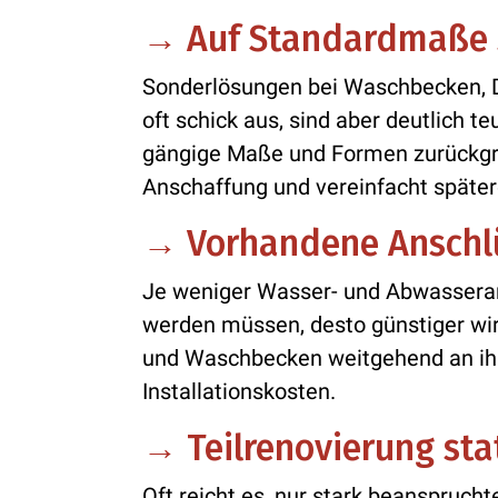
→
Auf Standardmaße 
Sonderlösungen bei Waschbecken,
oft schick aus, sind aber deutlich te
gängige Maße und Formen zurückgrei
Anschaffung und vereinfacht späte
→
Vorhandene Anschl
Je weniger Wasser- und Abwasseran
werden müssen, desto günstiger w
und Waschbecken weitgehend an ihr
Installationskosten.
→
Teilrenovierung st
Oft reicht es, nur stark beanspruch