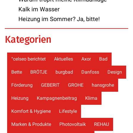
Kalk im Wasser
Heizung im Sommer? Ja, bitte!
Kategorien
°celseo berichtet
Aktuelles
Axor
Bad
Bette
BRÖTJE
burgbad
Danfoss
Design
Förderung
GEBERIT
GROHE
hansgrohe
Heizung
Kampagnenbeitrag
Klima
Komfort & Hygiene
Lifestyle
Marken & Produkte
Photovoltaik
REHAU