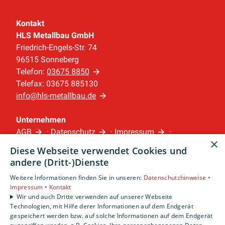
Kontakt
HLS Metallbau GmbH
Friedrich-Engels-Str. 74
96515 Sonneberg
Telefon:
03675 8850
Telefax: 03675 885130
info@hls-metallbau.de
Unternehmen
AGB
·
Datenschutz
·
Impressum
·
×
Barrierefreiheitserklärung
Diese Webseite verwendet Cookies und
andere (Dritt-)Dienste
Leistungen
Weitere Informationen finden Sie in unseren:
Datenschutzhinweise •
Privatkunden
Impressum •
Kontakt
Gewerbekunden
Wir und auch Dritte verwenden auf unserer Webseite
Technologien, mit Hilfe derer Informationen auf dem Endgerät
Karriere
gespeichert werden bzw. auf solche Informationen auf dem Endgerät
Unternehmen