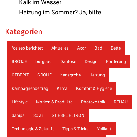
Kalk im Wasser
Heizung im Sommer? Ja, bitte!
Kategorien
°celseo berichtet
Aktuelles
Axor
Bad
Bette
BRÖTJE
burgbad
Danfoss
Design
Förderung
GEBERIT
GROHE
hansgrohe
Heizung
Kampagnenbeitrag
Klima
Komfort & Hygiene
Lifestyle
Marken & Produkte
Photovoltaik
REHAU
Sanipa
Solar
STIEBEL ELTRON
Technologie & Zukunft
Tipps & Tricks
Vaillant