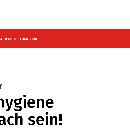
ann so einfach sein
r
hygiene
ach sein!