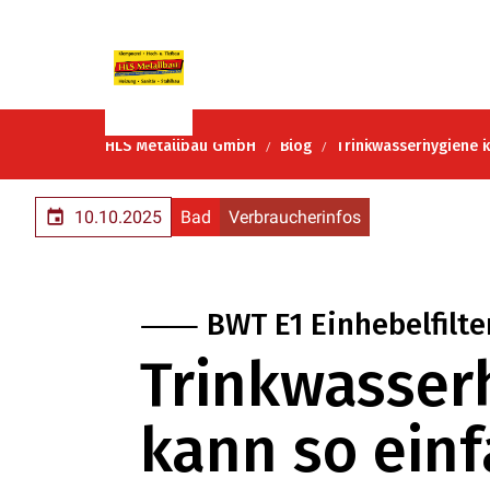
HLS Metallbau GmbH
Blog
Trinkwasserhygiene k
10.10.2025
Bad
Verbraucherinfos
⸺ BWT E1 Einhebelfilte
Trinkwasser
kann so einf