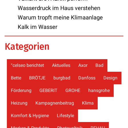
Wasserdruck im Haus verstehen
Warum tropft meine Klimaanlage
Kalk im Wasser
Kategorien
°celseo berichtet
Aktuelles
Axor
Bad
Bette
BRÖTJE
burgbad
Danfoss
Design
Förderung
GEBERIT
GROHE
hansgrohe
Heizung
Kampagnenbeitrag
Klima
Komfort & Hygiene
Lifestyle