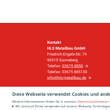
Kontakt
HLS Metallbau GmbH
Friedrich-Engels-Str. 74
96515 Sonneberg
Telefon:
03675 8850
Telefax: 03675 885130
info@hls-metallbau.de
Unternehmen
Diese Webseite verwendet Cookies und ander
AGB
·
Datenschutz
·
Weitere Informationen finden Sie in unseren:
Datenschutzhinweise 
Impressum
·
Wir und auch Dritte verwenden auf unserer Webseite Technologien
Barrierefreiheitserklärung